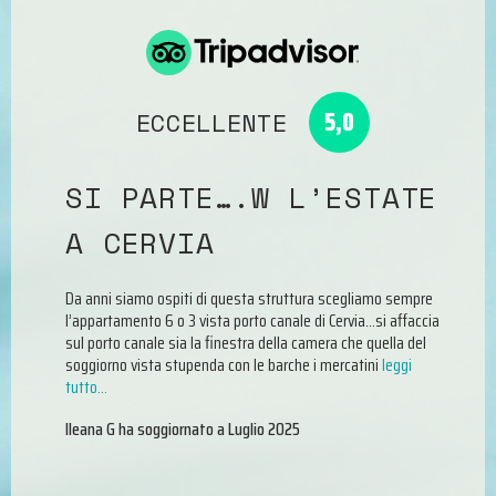
5,0
ECCELLENTE
O
SI PARTE….W L’ESTATE
R
A CERVIA
D
o a
l
o
Da anni siamo ospiti di questa struttura scegliamo sempre
Abb
o
l’appartamento 6 o 3 vista porto canale di Cervia…si affaccia
gio
sul porto canale sia la finestra della camera che quella del
L’a
soggiorno vista stupenda con le barche i mercatini
leggi
pul
tutto…
in 
Ileana G
ha soggiornato a
Luglio 2025
Gi