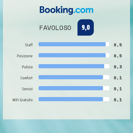
9,0
FAVOLOSO
Staff
9,5
Posizione
9,5
Pulizia
9,3
Comfort
9,1
Servizi
9,1
WiFi Gratuito
9,1