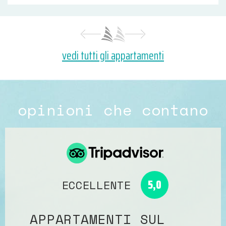
vedi tutti gli appartamenti
opinioni che contano
5,0
ECCELLENTE
APPARTAMENTI SUL
E