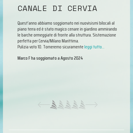
!
CANALE DI CERVIA
D
P
alche
Quest’anno abbiamo soggiornato nei nuovisismi bilocali al
piano terra ed è stato magico cenare in giardino ammirando
P
le barche ormeggiate di fronte alla struttura. Sistemazione
anza
perfetta per Cervia/Milano Marittima.
Pulizia voto 10. Torneremo sicuramente
leggi tutto…
Esp
nel
Marco F
ha soggiornato a
Agosto 2024
per
per
sic
mar