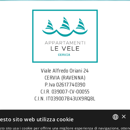
Viale Alfredo Oriani 24
CERVIA (RAVENNA)
P.Iva 02617740390
C.I.R. 039007-CV-00055
C.I.N. IT039007B43UX9RQ8L
+39 0544 421823
×
esto sito web utilizza cookie
vele@siroli.it
to sito usa i cookie per offrire una migliore esperienza di navigazione, otte