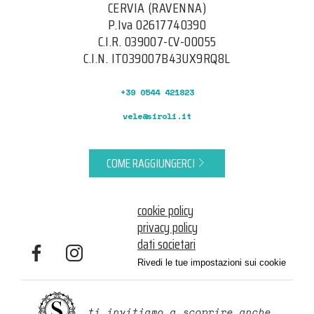
CERVIA (RAVENNA)
P.Iva 02617740390
C.I.R. 039007-CV-00055
C.I.N. IT039007B43UX9RQ8L
+39 0544 421823
vele@siroli.it
COME RAGGIUNGERCI
cookie policy
privacy policy
dati societari
Rivedi le tue impostazioni sui cookie
ti invitiamo a scoprire anche