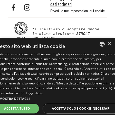
dati societari
Rivedi le tue impostazioni sui cookie
ti invitiamo a scoprire anche
le altre strutture
SIROLI
COLLECTION
×
esto sito web utilizza cookie
APPARTAMENTI
to sito usa i cookie per offrire una migliore esperienza di navigazione, otte
ELEGANCE
ITALIAN
istiche, proporre contenuti in linea con le preferenze dell’utente, per
onalizzare contenuti pubblicitari (advertising) e profilazione nostri e di terze
RESIDENCE
ENGLISH
i e per consentire l’interazione con i social. Cliccando su “Accetta tutti i cookie
I DIAMANTI
nsente all’utilizzo di tutti i cookie compresi quelli pubblicitari (ads). Cliccand
GERMAN
senti solo i cookie tecnici” saranno utilizzati solo i cookie necessari al
ionamento del sito web. Cliccando su “Mostra dettagli” è possibile esprimere
FRENCH
PERCHÉ PRENOTARE
fatto con amore dalle persone di
ria volontà in merito all’utilizzo dei cookie compresi quelli pubblicitari (ads). 
SUL NOSTRO SITO
CONVIENE?
RUSSIAN
riori informazioni
Leggi di più
MOSTRA DETTAGLI
PRENOTA
ORA
ACCETTA TUTTO
ACCETTA SOLO I COOKIE NECESSARI