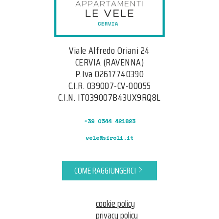
Viale Alfredo Oriani 24
CERVIA (RAVENNA)
P.Iva 02617740390
C.I.R. 039007-CV-00055
C.I.N. IT039007B43UX9RQ8L
+39 0544 421823
vele@siroli.it
COME RAGGIUNGERCI
cookie policy
privacy policy